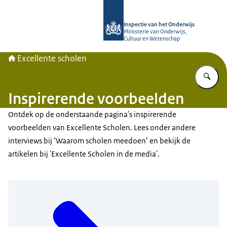
Naar de homepage van Excellente s
Inspectie van het Onderwijs
Ministerie van Onderwijs,
Cultuur en Wetenschap
Excellente scholen
Vu
Inspirerende voorbeelden
Ontdek op de onderstaande pagina's inspirerende
voorbeelden van Excellente Scholen. Lees onder andere
interviews bij ‘Waarom scholen meedoen’ en bekijk de
artikelen bij 'Excellente Scholen in de media'.