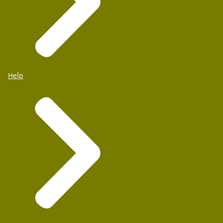
Help
Basisschool De Borgwal
Bemmel