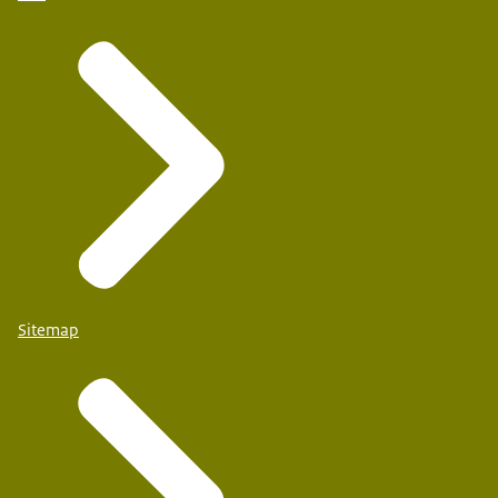
Honselerdijk
Sitemap
Openbare basisschool 't Startblok
Achterveld