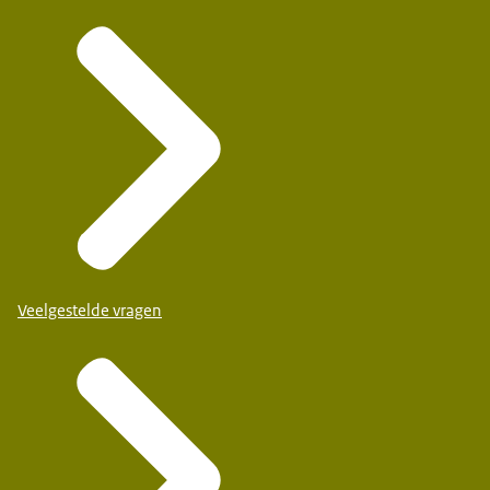
IKC Sint Michaël
Harlingen
Veelgestelde vragen
Casimirschool