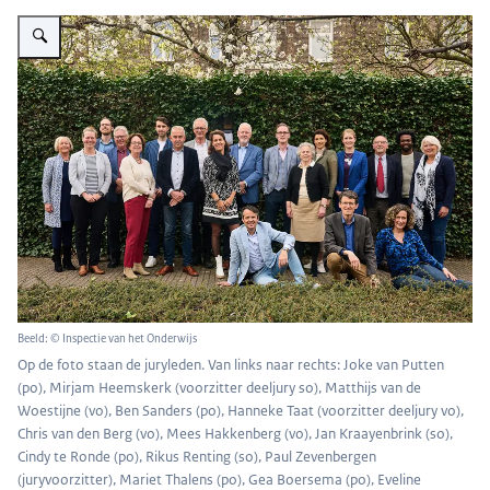
Vergroot afbeelding Jury Excellente Scholen
Beeld: © Inspectie van het Onderwijs
Op de foto staan de juryleden. Van links naar rechts: Joke van Putten
(po), Mirjam Heemskerk (voorzitter deeljury so), Matthijs van de
Woestijne (vo), Ben Sanders (po), Hanneke Taat (voorzitter deeljury vo),
Chris van den Berg (vo), Mees Hakkenberg (vo), Jan Kraayenbrink (so),
Cindy te Ronde (po), Rikus Renting (so), Paul Zevenbergen
(juryvoorzitter), Mariet Thalens (po), Gea Boersema (po), Eveline