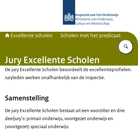
Naar de homepage van Excellente s
Inspectie van het Onderwijs
Ministerie van Onderwijs,
Cultuur en Wetenschap
Excellente scholen
Scholen met het predicaat
Vu
Jury Excellente Scholen
De jury Excellente Scholen beoordeelt de excellentieprofielen.
Juryleden werken onafhankelijk van de inspectie.
Samenstelling
De jury Excellente Scholen bestaat uit een voorzitter en drie
deeljury’s: primair onderwijs, voortgezet onderwijs en
(voortgezet) speciaal onderwijs.