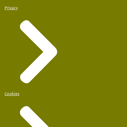
Privacy
Cookies