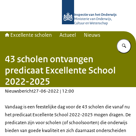
Naar de homepage van Excellente s
Inspectie van het Onderwijs
Ministerie van Onderwijs,
Cultuur en Wetenschap
Excellente scholen
Actueel
Nieuws
Vu
43 scholen ontvangen
predicaat Excellente School
2022-2025
Nieuwsbericht
27-06-2022 | 12:00
Vandaag is een feestelijke dag voor de 43 scholen die vanaf nu
het predicaat Excellente School 2022-2025 mogen dragen. De
predicaten zijn voor scholen (of schoolsoorten) die onderwijs
bieden van goede kwaliteit en zich daarnaast onderscheiden